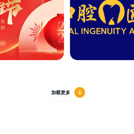
【行业动态】春立运
【邀请函】春立医
医学术交流会-浏阳
2025年业绩发布电
站
话会
31
23
026-03
2026-03
企业动态
企业动态
加载更多
【节日问候】花灯庆
【重磅邀请】春立
元宵 共赴团圆时
腔创新启航2026华
南国际口腔展，诚
03
24
莅临！