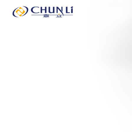
北
京
市
春
立
正
达
医
疗
器
械
股
份
有
限
公
司
新闻中心