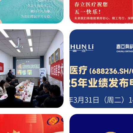
企业动态
企业动态
【节日问候】母爱无
【节日问候】以匠
言 岁月安然
致初心 以劳动致芳
10
01
026-05
2026-05
企业动态
企业动态