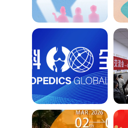
企业动态
【节日问候】一袭白
衣，一生坚守 致敬每
一位守护生命的你
12
2026-05
2
企业动态