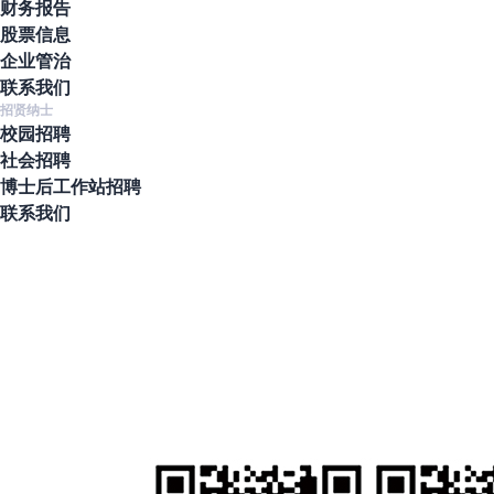
财务报告
股票信息
企业管治
联系我们
招贤纳士
校园招聘
社会招聘
博士后工作站招聘
联系我们
地址
北京市通州区通州经济开发区南区鑫觅西二路10号
联系电话
010-80561677
人才招聘
hr@clzd.com
国际电邮
feedback@clzd.com
定制反馈
chunlidingzhi@clzd.com
社交媒体