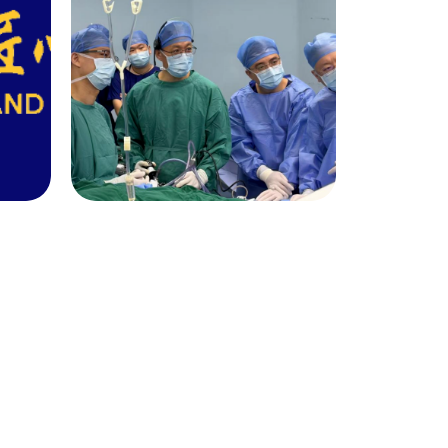
疗
【精彩回顾】春立医
疗亮相AAOS 2026·
骨科智能化技术新进
08
展
2026-03
企业动态
口
运动医学创新技术与
生物材料浙江省工程
邀
研究中心共建纪实：
05
医研企协同创新，共