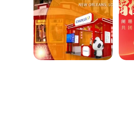
【招贤纳士】春立医
疗机器人研发中心诚
聘英才，期待加入！
02
2026-04
2
企业动态
2026 AAOS| 春立医
疗与您在新奥尔良扬
帆起航！
03