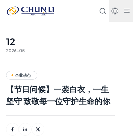
北
京
市
春
立
正
12
达
医
2026-05
疗
器
械
股
份
企业动态
有
限
【节日问候】一袭白衣，一生
公
司
坚守 致敬每一位守护生命的你