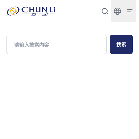
北
京
市
春
立
正
达
搜索
医
疗
器
械
股
份
有
限
公
司