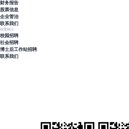
财务报告
股票信息
企业管治
联系我们
招贤纳士
校园招聘
社会招聘
博士后工作站招聘
联系我们
地址
北京市通州区通州经济开发区南区鑫觅西二路10号
联系电话
010-80561677
人才招聘
hr@clzd.com
国际电邮
feedback@clzd.com
定制反馈
chunlidingzhi@clzd.com
社交媒体