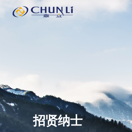
北
京
市
春
立
正
达
医
疗
器
械
股
份
有
限
公
司
招贤纳士