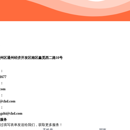
州区通州经济开发区南区鑫觅西二路10号
：
1677
：
.com
：
@clzd.com
：
ngzhi@clzd.com
服务
过填写表单发送给我们，获取更多服务！
手机号
国家