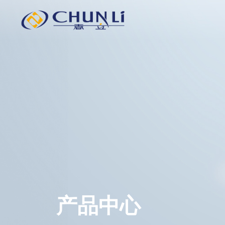
北
京
市
春
立
正
达
医
疗
器
械
股
份
有
限
公
司
产品中心