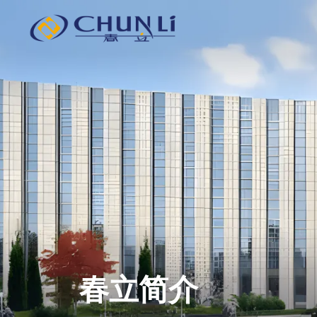
北
京
市
春
立
正
达
医
疗
器
械
股
份
有
限
公
司
春立简介