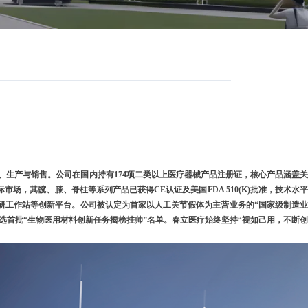
的研发、生产与销售。公司在国内持有174项二类以上医疗器械产品注册证，核心产品涵盖
，其髋、膝、脊柱等系列产品已获得CE认证及美国FDA 510(K)批准，技术水平
研工作站等创新平台。公司被认定为首家以人工关节假体为主营业务的“国家级制造业
选首批“生物医用材料创新任务揭榜挂帅”名单。春立医疗始终坚持“视如己用，不断创