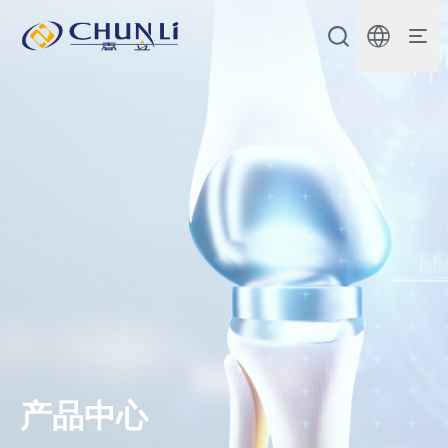
北
京
市
春
立
正
达
医
疗
器
械
股
份
有
限
公
司
产品中心