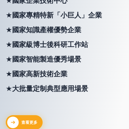
★國家企業技術中心
★國家專精特新「小巨人」企業
★國家知識產權優勢企業
★國家級博士後科研工作站
★國家智能製造優秀場景
★國家高新技術企業
★大批量定制典型應用場景
查看更多