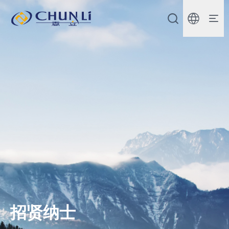
北
京
市
春
立
正
达
医
疗
器
械
股
份
有
限
公
司
招贤纳士