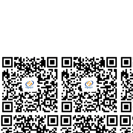
北京市通州区通州经济开发区南区鑫觅西二路10号
联系电话
010-80561677
人才招聘
hr@clzd.com
国际电邮
feedback@clzd.com
定制反馈
chunlidingzhi@clzd.com
社交媒体