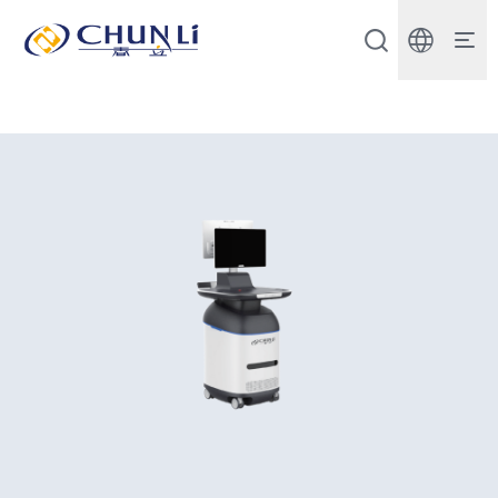
北
京
市
春
立
正
达
医
疗
器
械
股
份
有
限
公
司