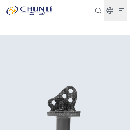
北
京
市
春
立
正
达
医
疗
器
械
股
份
有
限
公
司