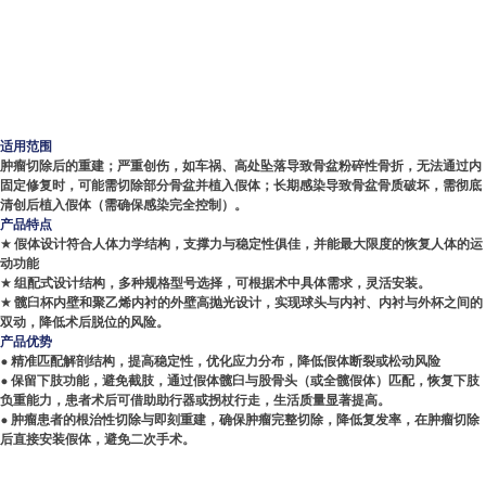
适用范围
肿瘤切除后的重建；严重创伤，如车祸、高处坠落导致骨盆粉碎性骨折，无法通过内
固定修复时，可能需切除部分骨盆并植入假体；长期感染导致骨盆骨质破坏，需彻底
清创后植入假体（需确保感染完全控制）。
产品特点
★ 假体设计符合人体力学结构，支撑力与稳定性俱佳，并能最大限度的恢复人体的运
动功能
★ 组配式设计结构，多种规格型号选择，可根据术中具体需求，灵活安装。
★ 髋臼杯内壁和聚乙烯内衬的外壁高抛光设计，实现球头与内衬、内衬与外杯之间的
双动，降低术后脱位的风险。
产品优势
• 精准匹配解剖结构，提高稳定性，优化应力分布，降低假体断裂或松动风险
• 保留下肢功能，避免截肢，通过假体髋臼与股骨头（或全髋假体）匹配，恢复下肢
负重能力，患者术后可借助助行器或拐杖行走，生活质量显著提高。
• 肿瘤患者的根治性切除与即刻重建，确保肿瘤完整切除，降低复发率，在肿瘤切除
后直接安装假体，避免二次手术。