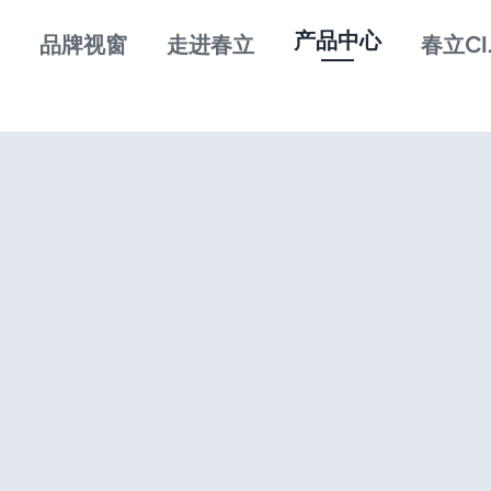
产品中心
品牌视窗
走进春立
春立CI