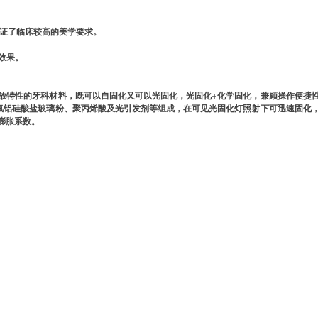
，保证了临床较高的美学要求。
效果。
放特性的牙科材料，既可以自固化又可以光固化，光固化+化学固化，兼顾操作便捷
氟铝硅酸盐玻璃粉、聚丙烯酸及光引发剂等组成，在可见光固化灯照射下可迅速固化
膨胀系数。