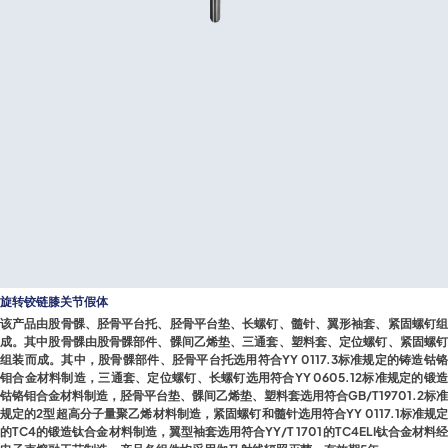
旋转铰链膝关节假体
该产品由股骨髁、胫骨平台托、胫骨平台垫、长螺钉、髓针、翼形袖套、紧固螺钉组
成。其中股骨髁由股骨髁部件、髁间乙烯垫、三通套、塑料套、定位螺钉、紧固螺钉
组装而成。其中，股骨髁部件、胫骨平台托选用符合YY 0117.3标准规定的铸造钴铬
钼合金材料制造，三通套、定位螺钉、长螺钉选用符合YY 0605.12标准规定的锻造
钴铬钼合金材料制造，胫骨平台垫、髁间乙烯垫、塑料套选用符合GB/T19701.2标准
规定的2型超高分子量聚乙烯材料制造，紧固螺钉和髓针选用符合YY 0117.1标准规定
的TC4的锻造钛合金材料制造，翼型袖套选用符合YY/T 1701的TC4ELI钛合金材料经