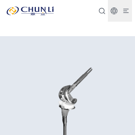
北
京
市
春
立
正
达
医
疗
器
械
股
份
有
限
公
司