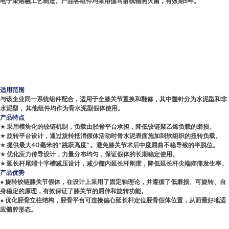
电子束熔融工艺制造。产品各组件均采用伽马射线辐照灭菌，有效期5年。
适用范围
与该企业同一系统组件配合，适用于全膝关节置换和翻修，其中髓针分为水泥型和非
水泥型， 其他组件均作为骨水泥型假体使用。
产品特点
★ 采用模块化的铰链机制，负载由胫骨平台承担，降低铰链聚乙烯负载的磨损。
★ 旋转平台设计，通过旋转抵消假体活动时骨水泥表面施加到软组织的扭转负载。
★ 提供最大40毫米的“跳跃高度”。避免膝关节术后中度屈曲不稳导致的半脱位。
★ 优化应力传导设计，力量分布均匀，保证假体的长期稳定使用。
★ 延长杆尾端十字槽减压设计，减少髓内延长杆刚度，降低延长杆尖端疼痛发生率。
产品优势
• 旋转铰链膝关节假体，在设计上采用了固定轴理论，并遵循了低磨损、可旋转、自
身稳定的原理，有效保证了膝关节的屈伸和旋转功能。
• 优化胫骨立柱结构，胫骨平台可连接偏心延长杆定位胫骨假体位置，从而最好地适
应髓腔形态。