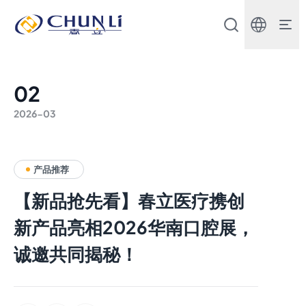
北
京
市
春
立
正
02
达
医
2026-03
疗
器
械
股
份
产品推荐
有
限
【新品抢先看】春立医疗携创
公
司
新产品亮相2026华南口腔展，
诚邀共同揭秘！