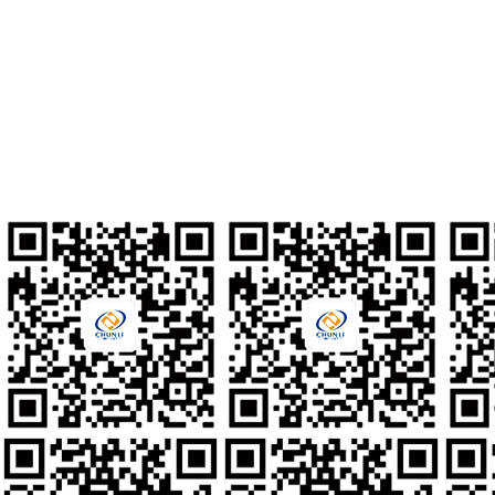
北京市通州区通州经济开发区南区鑫觅西二路10号
联系电话
010-80561677
人才招聘
hr@clzd.com
国际电邮
feedback@clzd.com
定制反馈
chunlidingzhi@clzd.com
社交媒体