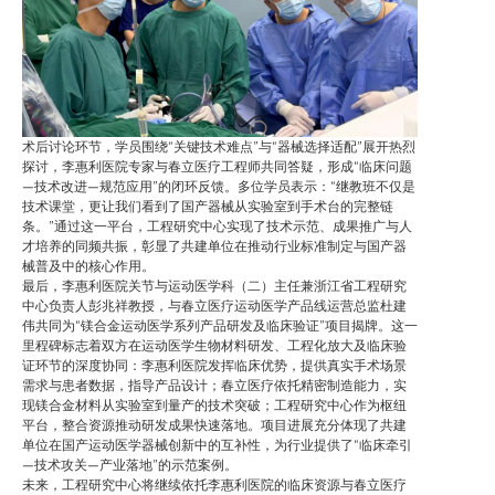
术后讨论环节，学员围绕“关键技术难点”与“器械选择适配”展开热烈
探讨，李惠利医院专家与春立医疗工程师共同答疑，形成“临床问题
—技术改进—规范应用”的闭环反馈。多位学员表示：“继教班不仅是
技术课堂，更让我们看到了国产器械从实验室到手术台的完整链
条。”通过这一平台，工程研究中心实现了技术示范、成果推广与人
才培养的同频共振，彰显了共建单位在推动行业标准制定与国产器
械普及中的核心作用。
最后，李惠利医院关节与运动医学科（二）主任兼浙江省工程研究
中心负责人彭兆祥教授，与春立医疗运动医学产品线运营总监杜建
伟共同为“镁合金运动医学系列产品研发及临床验证”项目揭牌。这一
里程碑标志着双方在运动医学生物材料研发、工程化放大及临床验
证环节的深度协同：李惠利医院发挥临床优势，提供真实手术场景
需求与患者数据，指导产品设计；春立医疗依托精密制造能力，实
现镁合金材料从实验室到量产的技术突破；工程研究中心作为枢纽
平台，整合资源推动研发成果快速落地。项目进展充分体现了共建
单位在国产运动医学器械创新中的互补性，为行业提供了“临床牵引
—技术攻关—产业落地”的示范案例。
未来，工程研究中心将继续依托李惠利医院的临床资源与春立医疗