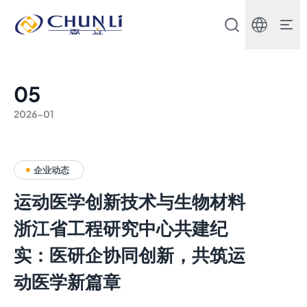
北
京
市
春
立
正
05
达
医
2026-01
疗
器
械
股
份
企业动态
有
限
运动医学创新技术与生物材料
公
司
浙江省工程研究中心共建纪
实：医研企协同创新，共筑运
动医学新篇章